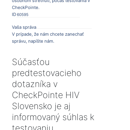
osobnom stretnutí, počas testovania v
CheckPointe.
správa
ID
život
Vaša správa
užívateľom
V prípade, že nám chcete zanechať
správu, napíšte nám.
Súčasťou
predtestovacieho
dotazníka v
CheckPointe HIV
Slovensko je aj
informovaný súhlas k
testovaniu.