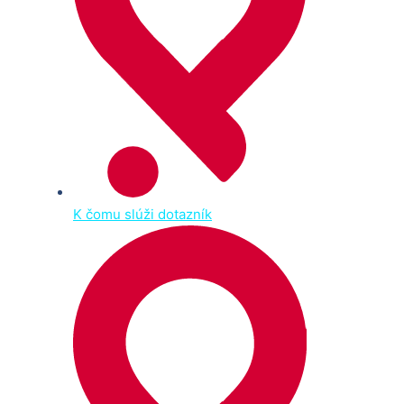
K čomu slúži dotazník