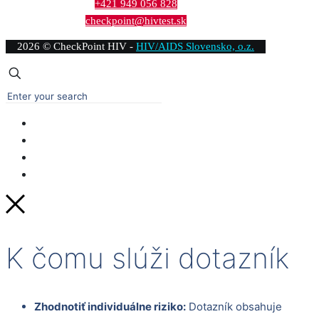
+421 949 056 828
checkpoint@hivtest.sk
2026 © CheckPoint HIV -
HIV/AIDS Slovensko, o.z.
K čomu slúži dotazník
Zhodnotiť individuálne riziko:
Dotazník obsahuje