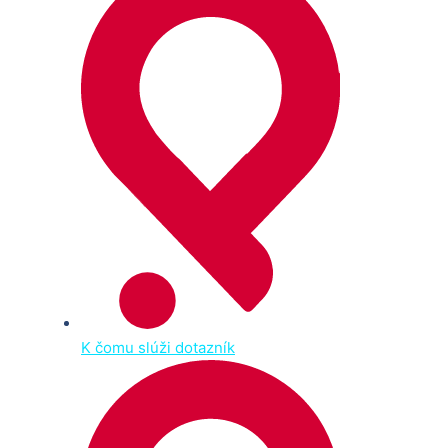
K čomu slúži dotazník