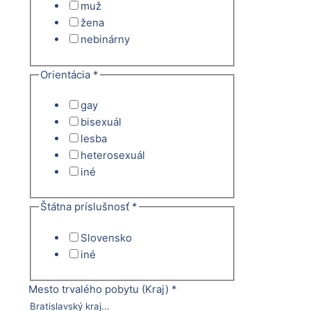
muž
žena
nebinárny
Orientácia
*
gay
bisexuál
lesba
heterosexuál
iné
Štátna príslušnosť
*
Slovensko
iné
Mesto trvalého pobytu (Kraj)
*