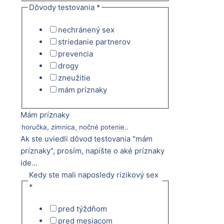
Dôvody testovania
*
nechránený sex
striedanie partnerov
prevencia
drogy
zneužitie
mám príznaky
Mám príznaky
Ak ste uviedli dôvod testovania "mám
príznaky", prosím, napíšte o aké príznaky
ide...
Kedy ste mali naposledy rizikový sex
*
pred týždňom
pred mesiacom