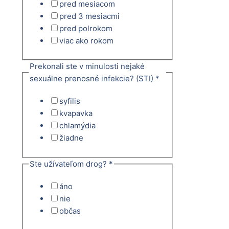
pred mesiacom
pred 3 mesiacmi
pred polrokom
viac ako rokom
Prekonali ste v minulosti nejaké
sexuálne prenosné infekcie? (STI)
*
syfilis
kvapavka
chlamýdia
žiadne
Ste užívateľom drog?
*
áno
nie
občas