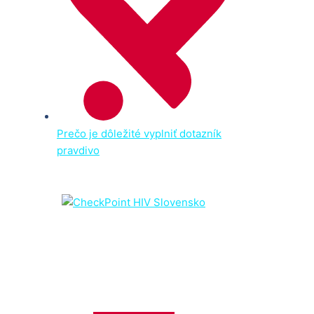
Prečo je dôležité vyplniť dotazník
pravdivo
Bezplatné a anonymné
testovanie na HIV, syfilis a
hepatitídu C v Bratislave. Výsledok do 15 minút, odborné
poradenstvo a podpora bez stigmy a predsudkov.
Komunitné a testovacie centrum HIV
Pražská 11, Bratislava