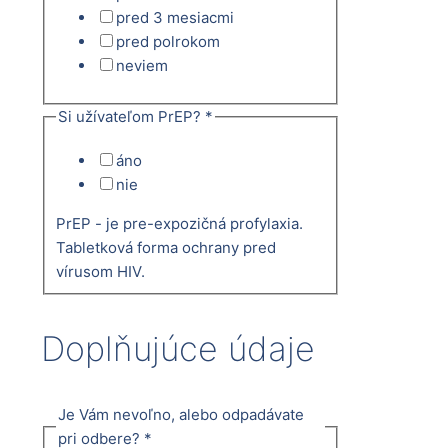
pred 3 mesiacmi
pred polrokom
neviem
Si užívateľom PrEP?
*
áno
nie
PrEP - je pre-expozičná profylaxia.
Tabletková forma ochrany pred
vírusom HIV.
Doplňujúce údaje
Je Vám nevoľno, alebo odpadávate
pri odbere?
*